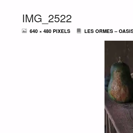
IMG_2522
FULL
640 × 480
PIXELS
LES ORMES – OASI
SIZE