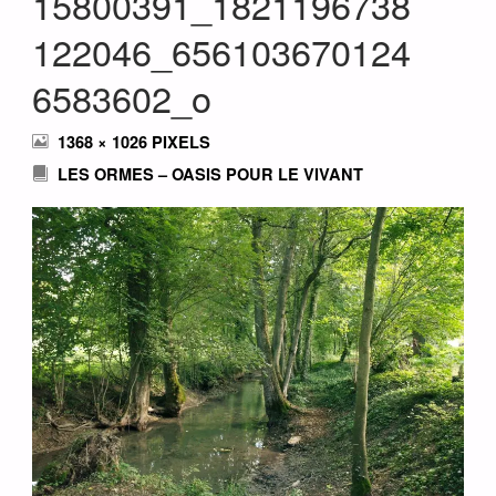
15800391_1821196738
122046_656103670124
6583602_o
FULL
1368 × 1026
PIXELS
SIZE
LES ORMES – OASIS POUR LE VIVANT