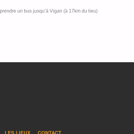
 prendre un bus jusqu’à Vigan (à 17km du lieu)
LES LIEUX
CONTACT