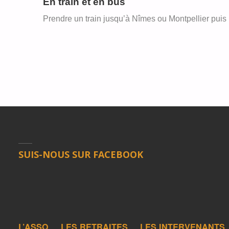
En train et en bus
Prendre un train jusqu’à Nîmes ou Montpellier puis
SUIS-NOUS SUR FACEBOOK
L’ASSO
LES RETRAITES
LES INTERVENANTS