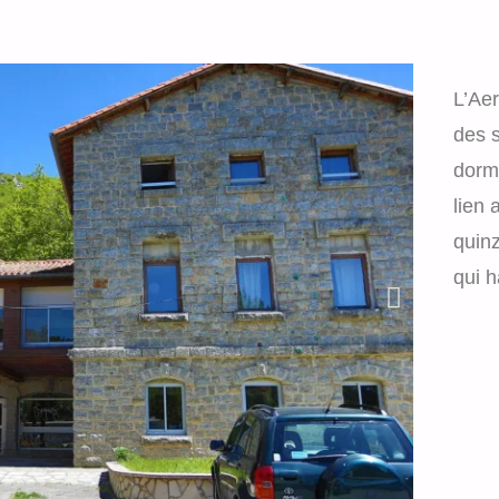
L’Ae
des s
dormi
lien 
quinz
qui h