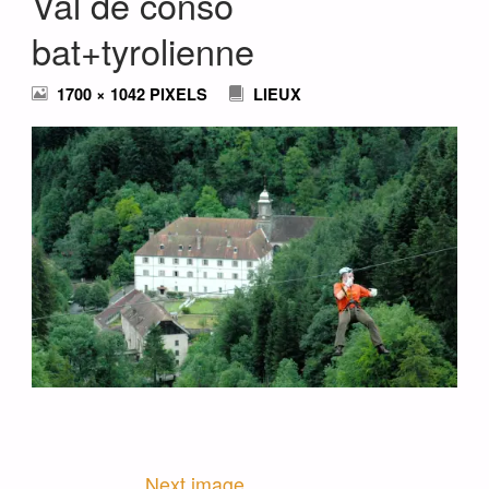
Val de conso
bat+tyrolienne
FULL
1700 × 1042
PIXELS
LIEUX
SIZE
Next image