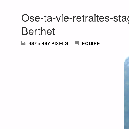
Ose-ta-vie-retraites-s
Berthet
FULL
487 × 487
PIXELS
ÉQUIPE
SIZE