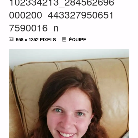
102334213_284562696
000200_443327950651
7590016_n
FULL
958 × 1352
PIXELS
ÉQUIPE
SIZE