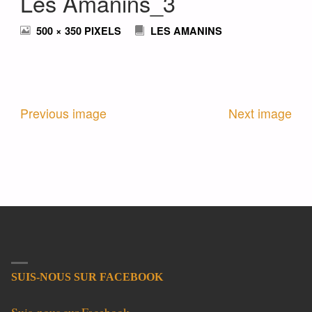
Les Amanins_3
FULL
500 × 350
PIXELS
LES AMANINS
SIZE
Previous image
Next image
SUIS-NOUS SUR FACEBOOK
Suis-nous sur Facebook