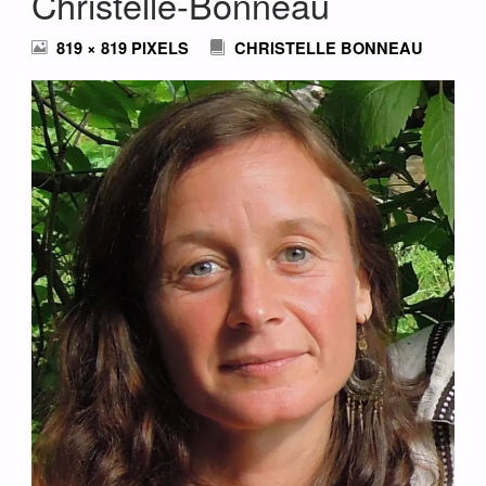
Christelle-Bonneau
FULL
819 × 819
PIXELS
CHRISTELLE BONNEAU
SIZE